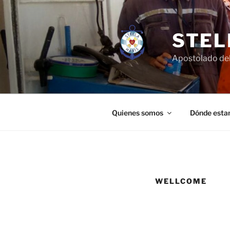
Skip
to
content
STEL
Apostolado del
Quienes somos
Dónde esta
WELLCOME