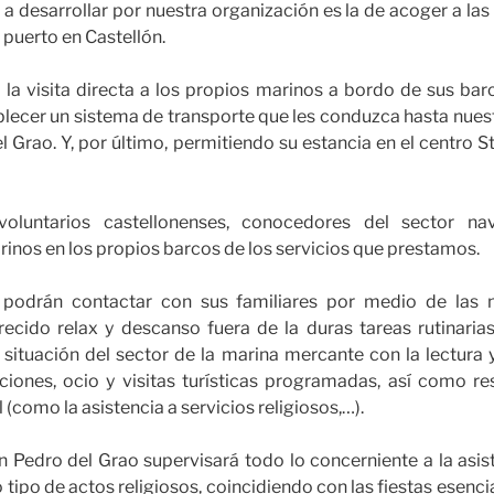
o a desarrollar por nuestra organización es la de acoger a las
 puerto en Castellón.
 la visita directa a los propios marinos a bordo de sus bar
blecer un sistema de transporte que les conduzca hasta nues
l Grao. Y, por último, permitiendo su estancia en el centro S
voluntarios castellonenses, conocedores del sector na
rinos en los propios barcos de los servicios que prestamos.
 podrán contactar con sus familiares por medio de las n
recido relax y descanso fuera de la duras tareas rutinarias
 situación del sector de la marina mercante con la lectura 
aciones, ocio y visitas turísticas programadas, así como re
 (como la asistencia a servicios religiosos,…).
 Pedro del Grao supervisará todo lo concerniente a la asiste
tipo de actos religiosos, coincidiendo con las fiestas esenci