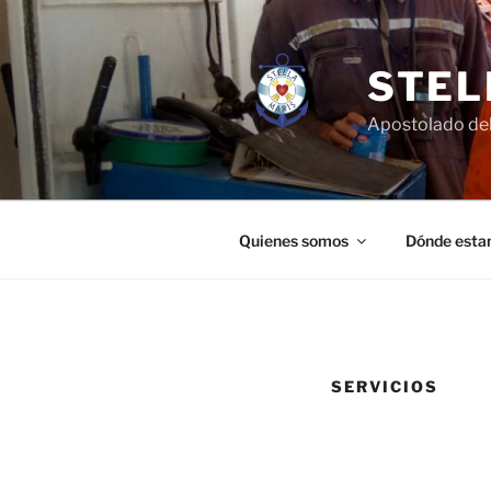
Saltar
al
contenido
STEL
Apostolado del
Quienes somos
Dónde esta
SERVICIOS