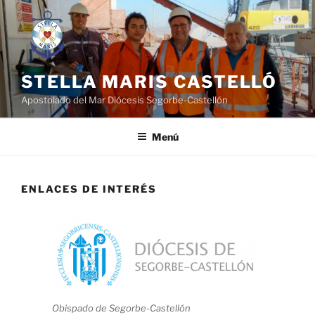
Saltar
al
contenido
STELLA MARIS CASTELLÓ
Apostolado del Mar Diócesis Segorbe-Castellón
Menú
ENLACES DE INTERÉS
Obispado de Segorbe-Castellón