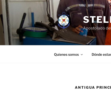
Saltar
al
contenido
STEL
Apostolado del
Quienes somos
Dónde esta
ANTIGUA PRINC