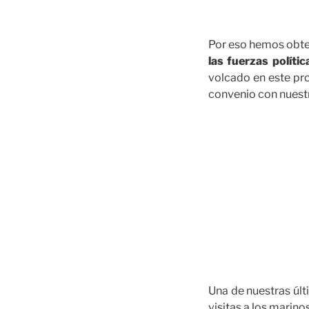
Por eso hemos obte
las fuerzas políti
volcado en este pro
convenio con nuestr
Una de nuestras últi
visitas a los marin