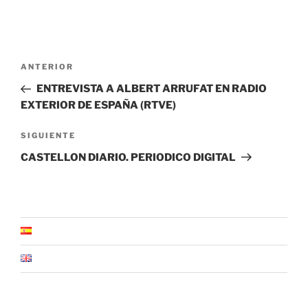
Navegación
Entrada
ANTERIOR
de
anterior:
ENTREVISTA A ALBERT ARRUFAT EN RADIO
entradas
EXTERIOR DE ESPAÑA (RTVE)
Siguiente
SIGUIENTE
entrada
CASTELLON DIARIO. PERIODICO DIGITAL